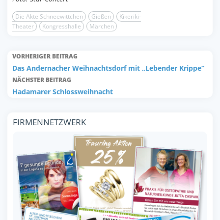
Die Akte Schneewittchen
Gießen
Kikeriki-
Theater
Kongresshalle
Märchen
VORHERIGER BEITRAG
Das Andernacher Weihnachtsdorf mit „Lebender Krippe“
NÄCHSTER BEITRAG
Hadamarer Schlossweihnacht
FIRMENNETZWERK