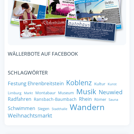
WÄLLERBOTE AUF FACEBOOK
SCHLAGWÖRTER
Koblenz
Festung Ehrenbreitstein
Kultur
Kunst
Musik
Neuwied
Montabaur
Museum
Limburg
Markt
Radfahren
Rhein
Ransbach-Baumbach
Römer
Sauna
Wandern
Schwimmen
Siegen
Stadthalle
Weihnachtsmarkt