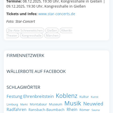
Termine:
08.12.2025, 19:30 Uhr, Kongresshalle in Gießen |
09.12.2025, 19:30 Uhr, Kongresshalle in Gießen
Tickets und Infos:
www.star-concerts.de
Foto: Star-Concert
Die Akte Schneewittchen
Gießen
Kikeriki-
Theater
Kongresshalle
Märchen
FIRMENNETZWERK
WÄLLERBOTE AUF FACEBOOK
SCHLAGWÖRTER
Koblenz
Festung Ehrenbreitstein
Kultur
Kunst
Musik
Neuwied
Montabaur
Museum
Limburg
Markt
Radfahren
Rhein
Ransbach-Baumbach
Römer
Sauna