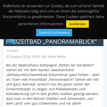
Wällerbote.de verwendet nur Cookies, die zum sicheren Betrieb
der Webseite nötig sind und um Ihnen das bestmögliche
Nutzererlebnis zu gewährleisten. Diese Cookies speichern keine
persönlichen Informationen.
Ausblenden
Datenschutzhinweise
02
Aug.
FREIZEITBAD „PANORAMABLICK“
Freizeit
02 August 2026 14:00 Uhr
Erika Molle
Bei der Bäderallianz-Kampagne „Retten wir die Bäder!“
stehen wir mit dem Namen Zweckverband
„Mittelpunktschwimmbad Dietzhölztal“ ganz hinten – aber
als Team vom Freizeitbad „Panoramablick“ stehen wir voll
und ganz dahinter, endlich mal die guten Seiten der
Schwimmbäder zu zeigen. Auf Plakatwänden und
Videowerbung soll in den großen Städten gezeigt werden,
dass man in den kleinen Städten und Gemeinden „auf
dem Land“ sehr gut schwimmen und vor allem