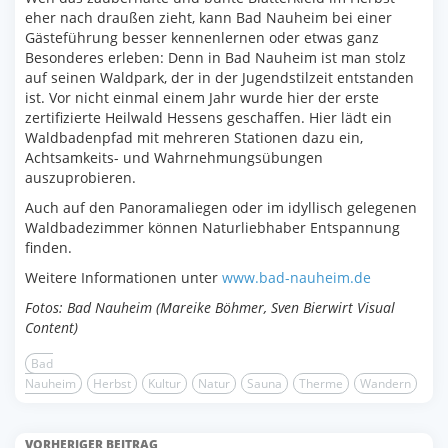
eher nach draußen zieht, kann Bad Nauheim bei einer
Gästeführung besser kennenlernen oder etwas ganz
Besonderes erleben: Denn in Bad Nauheim ist man stolz
auf seinen Waldpark, der in der Jugendstilzeit entstanden
ist. Vor nicht einmal einem Jahr wurde hier der erste
zertifizierte Heilwald Hessens geschaffen. Hier lädt ein
Waldbadenpfad mit mehreren Stationen dazu ein,
Achtsamkeits- und Wahrnehmungsübungen
auszuprobieren.
Auch auf den Panoramaliegen oder im idyllisch gelegenen
Waldbadezimmer können Naturliebhaber Entspannung
finden.
Weitere Informationen unter
www.bad-nauheim.de
Fotos: Bad Nauheim (Mareike Böhmer, Sven Bierwirt Visual
Content)
Bad
Nauheim
Herbst
Kultur
Natur
Sauna
Therme
Wandern
VORHERIGER BEITRAG