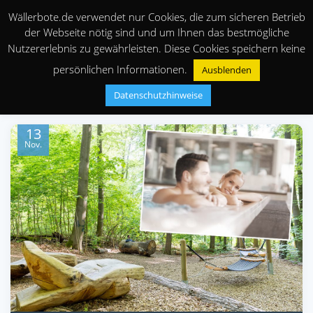
Wällerbote.de verwendet nur Cookies, die zum sicheren Betrieb
der Webseite nötig sind und um Ihnen das bestmögliche
Nutzererlebnis zu gewährleisten. Diese Cookies speichern keine
persönlichen Informationen.
Ausblenden
Datenschutzhinweise
13
Nov.