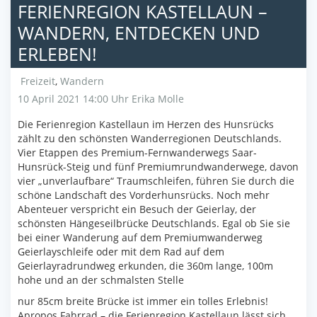
FERIENREGION KASTELLAUN –
WANDERN, ENTDECKEN UND
ERLEBEN!
Freizeit
,
Wandern
10 April 2021 14:00 Uhr
Erika Molle
Die Ferienregion Kastellaun im Herzen des Hunsrücks
zählt zu den schönsten Wanderregionen Deutschlands.
Vier Etappen des Premium-Fernwanderwegs Saar-
Hunsrück-Steig und fünf Premiumrundwanderwege, davon
vier „unverlaufbare“ Traumschleifen, führen Sie durch die
schöne Landschaft des Vorderhunsrücks. Noch mehr
Abenteuer verspricht ein Besuch der Geierlay, der
schönsten Hängeseilbrücke Deutschlands. Egal ob Sie sie
bei einer Wanderung auf dem Premiumwanderweg
Geierlayschleife oder mit dem Rad auf dem
Geierlayradrundweg erkunden, die 360m lange, 100m
hohe und an der schmalsten Stelle
nur 85cm breite Brücke ist immer ein tolles Erlebnis!
Apropos Fahrrad – die Ferienregion Kastellaun lässt sich