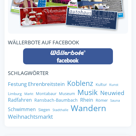
WÄLLERBOTE AUF FACEBOOK
SCHLAGWÖRTER
Koblenz
Festung Ehrenbreitstein
Kultur
Kunst
Musik
Neuwied
Montabaur
Museum
Limburg
Markt
Radfahren
Rhein
Ransbach-Baumbach
Römer
Sauna
Wandern
Schwimmen
Siegen
Stadthalle
Weihnachtsmarkt