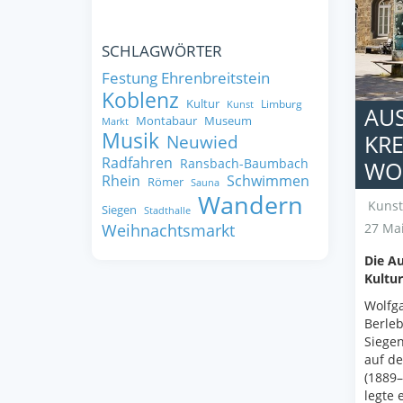
SCHLAGWÖRTER
Festung Ehrenbreitstein
Koblenz
Kultur
Limburg
Kunst
AU
Montabaur
Museum
Markt
Musik
KRE
Neuwied
Radfahren
Ransbach-Baumbach
WO
Rhein
Schwimmen
Römer
Sauna
Wandern
Kunst
Siegen
Stadthalle
27 Mai
Weihnachtsmarkt
Die Au
Kultur
Wolfga
Berleb
Siegen
auf de
(1889–
legte 