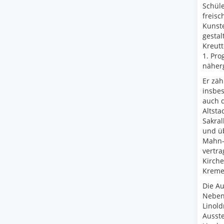
Schüle
freisc
Kunst
gestal
Kreut
1. Pro
näherg
Er zäh
insbes
auch d
Altsta
Sakral
und üb
Mahn- 
vertr
Kirche
Kremer
Die Au
Neben 
Linold
Ausste