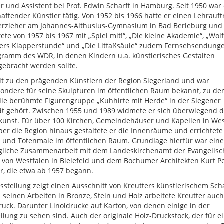
r und Assistent bei Prof. Edwin Scharff in Hamburg. Seit 1950 war 
haffender Künstler tätig. Von 1952 bis 1966 hatte er einen Lehrauft
erzieher am Johannes-Althusius-Gymnasium in Bad Berleburg und
tete von 1957 bis 1967 mit „Spiel mit!“, „Die kleine Akademie“, „Wol
ters Klapperstunde“ und „Die Litfaßsäule“ zudem Fernsehsendung
gramm des WDR, in denen Kindern u.a. künstlerisches Gestalten
ebracht werden sollte.
lt zu den prägenden Künstlern der Region Siegerland und war
ondere für seine Skulpturen im öffentlichen Raum bekannt, zu de
ie berühmte Figurengruppe „Kuhhirte mit Herde“ in der Siegener
dt gehört. Zwischen 1955 und 1989 widmete er sich überwiegend d
kunst. Für über 100 Kirchen, Gemeindehäuser und Kapellen in Wes
er die Region hinaus gestaltete er die Innenräume und errichtete
und Totenmale im öffentlichen Raum. Grundlage hierfür war eine
agliche Zusammenarbeit mit dem Landeskirchenamt der Evangelis
 von Westfalen in Bielefeld und dem Bochumer Architekten Kurt P
, die etwa ab 1957 begann.
sstellung zeigt einen Ausschnitt von Kreutters künstlerischem Sch
seinen Arbeiten in Bronze, Stein und Holz arbeitete Kreutter auch
ruck. Darunter Linoldrucke auf Karton, von denen einige in der
llung zu sehen sind. Auch der originale Holz-Druckstock, der für e