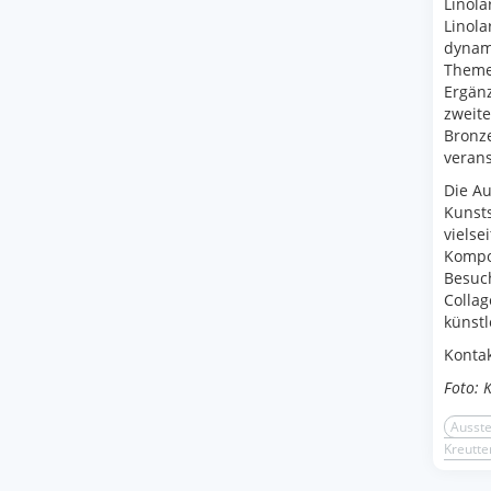
Linol
Linola
dynami
Theme
Ergänz
zweite
Bronze
verans
Die Au
Kunsts
vielse
Kompos
Besuch
Collag
künstl
Kontak
Foto: 
Ausste
Kreutte