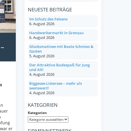
NEUESTE BEITRÄGE
Im Schutz des Felsens
6. August 2026
Handwerkermarkt in Grenzau
6. August 2026
 –
Glücksmatinee mit Beate Schmies &
Gästen
5. August 2026
Der Attraktive Badespaß für Jung
und Alt!
4. August 2026
Biggesee-Listersee – mehr als
s
seenswert!
4. August 2026
KATEGORIEN
in
auer
Kategorien
n
üfung
 war er
FIRMENNETZWERK