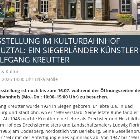
SSTELLUNG IM KULTURBAHNHOF
UZTAL: EIN SIEGERLÄNDER KÜNSTLER
LFGANG KREUTTER
 & Kultur
 2026 14:00 Uhr
Erika Molle
sstellung ist noch bis zum 16.07. während der Öffnungszeiten de
bahnhofs (Mo.–Do.: 10:00–15:00 Uhr) zu besuchen.
ng Kreutter wurde 1924 in Siegen geboren. Er lebte u.a. in Bad
urg und Stadtlohn, wo er 1989 verstarb. Seine letzte Ruhe fand er 
. Ab 1945 machte Kreutter eine Lehre als Drechsler und Holzbildh
m Hof des Drechslermeisters und Landschaftsmalers Ludwig Flori
1985) am Dödesberg, nordöstlich von Berleburg. Seine Gesellenpr
er 1947 mit der Anfertigung eines Spinnrads ab. Von 1947 bis 1950