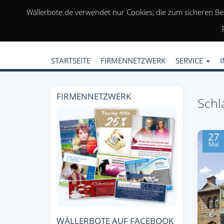
Wällerbote.de verwendet nur Cookies, die zum sicheren Be
STARTSEITE
FIRMENNETZWERK
SERVICE
FIRMENNETZWERK
Schl
27
Mai
WÄLLERBOTE AUF FACEBOOK