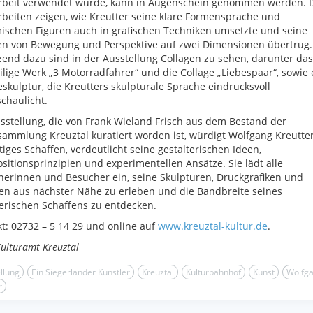
arbeit verwendet wurde, kann in Augenschein genommen werden. 
rbeiten zeigen, wie Kreutter seine klare Formensprache und
schen Figuren auch in grafischen Techniken umsetzte und seine
n von Bewegung und Perspektive auf zwei Dimensionen übertrug.
end dazu sind in der Ausstellung Collagen zu sehen, darunter das
ilige Werk „3 Motorradfahrer“ und die Collage „Liebespaar“, sowie 
skulptur, die Kreutters skulpturale Sprache eindrucksvoll
chaulicht.
sstellung, die von Frank Wieland Frisch aus dem Bestand der
ammlung Kreuztal kuratiert worden ist, würdigt Wolfgang Kreutte
itiges Schaffen, verdeutlicht seine gestalterischen Ideen,
itionsprinzipien und experimentellen Ansätze. Sie lädt alle
erinnen und Besucher ein, seine Skulpturen, Druckgrafiken und
en aus nächster Nähe zu erleben und die Bandbreite seines
erischen Schaffens zu entdecken.
t: 02732 – 5 14 29 und online auf
www.kreuztal-kultur.de
.
Kulturamt Kreuztal
llung
Ein Siegerländer Künstler
Kreuztal
Kulturbahnhof
Kunst
Wolfg
r