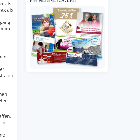
er als
rag als
fgang
en im
nen
er
tfalen
chen
eter
affen.
 mit
ine