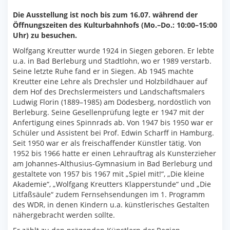
Die Ausstellung ist noch bis zum 16.07. während der
Öffnungszeiten des Kulturbahnhofs (Mo.–Do.: 10:00–15:00
Uhr) zu besuchen.
Wolfgang Kreutter wurde 1924 in Siegen geboren. Er lebte
u.a. in Bad Berleburg und Stadtlohn, wo er 1989 verstarb.
Seine letzte Ruhe fand er in Siegen. Ab 1945 machte
Kreutter eine Lehre als Drechsler und Holzbildhauer auf
dem Hof des Drechslermeisters und Landschaftsmalers
Ludwig Florin (1889–1985) am Dödesberg, nordöstlich von
Berleburg. Seine Gesellenprüfung legte er 1947 mit der
Anfertigung eines Spinnrads ab. Von 1947 bis 1950 war er
Schüler und Assistent bei Prof. Edwin Scharff in Hamburg.
Seit 1950 war er als freischaffender Künstler tätig. Von
1952 bis 1966 hatte er einen Lehrauftrag als Kunsterzieher
am Johannes-Althusius-Gymnasium in Bad Berleburg und
gestaltete von 1957 bis 1967 mit „Spiel mit!“, „Die kleine
Akademie“, „Wolfgang Kreutters Klapperstunde“ und „Die
Litfaßsäule“ zudem Fernsehsendungen im 1. Programm
des WDR, in denen Kindern u.a. künstlerisches Gestalten
nähergebracht werden sollte.