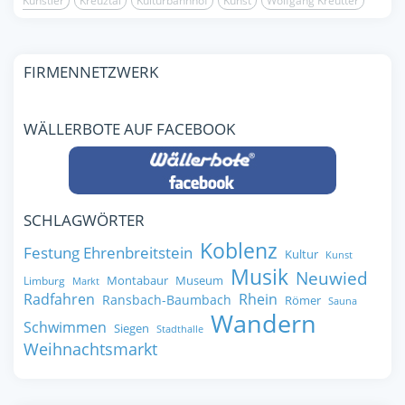
Künstler
Kreuztal
Kulturbahnhof
Kunst
Wolfgang Kreutter
FIRMENNETZWERK
WÄLLERBOTE AUF FACEBOOK
SCHLAGWÖRTER
Koblenz
Festung Ehrenbreitstein
Kultur
Kunst
Musik
Neuwied
Montabaur
Museum
Limburg
Markt
Radfahren
Rhein
Ransbach-Baumbach
Römer
Sauna
Wandern
Schwimmen
Siegen
Stadthalle
Weihnachtsmarkt