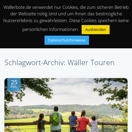
Wällerbote.de verwendet nur Cookies, die zum sicheren Betrieb
der Webseite nötig sind und um Ihnen das bestmögliche
Nutzererlebnis zu gewährleisten. Diese Cookies speichern keine
persönlichen Informationen.
Ausblenden
Datenschutzhinweise
Schlagwort-Archiv: Wäller Touren
25
Feb.