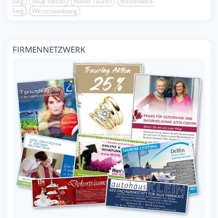
Sieg
neue Saison
Wäller Touren
Westerwald-
Sieg
Westerwaldsteig
FIRMENNETZWERK