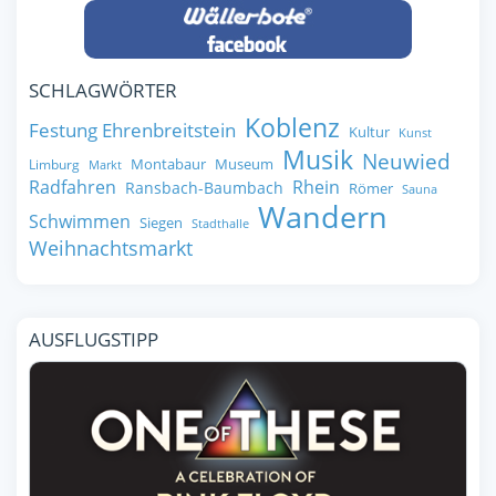
SCHLAGWÖRTER
Koblenz
Festung Ehrenbreitstein
Kultur
Kunst
Musik
Neuwied
Montabaur
Museum
Limburg
Markt
Radfahren
Rhein
Ransbach-Baumbach
Römer
Sauna
Wandern
Schwimmen
Siegen
Stadthalle
Weihnachtsmarkt
AUSFLUGSTIPP