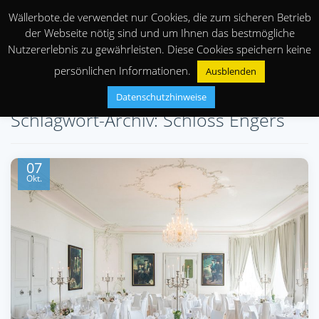
Wällerbote.de verwendet nur Cookies, die zum sicheren Betrieb
der Webseite nötig sind und um Ihnen das bestmögliche
Nutzererlebnis zu gewährleisten. Diese Cookies speichern keine
persönlichen Informationen.
Ausblenden
Datenschutzhinweise
Schlagwort-Archiv: Schloss Engers
07
Okt.