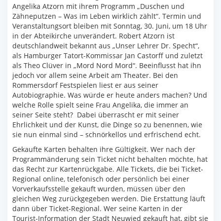
Angelika Atzorn mit ihrem Programm „Duschen und
Zähneputzen – Was im Leben wirklich zählt“. Termin und
Veranstaltungsort bleiben mit Sonntag, 30. Juni, um 18 Uhr
in der Abteikirche unverändert. Robert Atzorn ist
deutschlandweit bekannt aus „Unser Lehrer Dr. Specht“,
als Hamburger Tatort-Kommissar Jan Castorff und zuletzt
als Theo Clüver in „Mord Nord Mord“. Beeinflusst hat ihn
jedoch vor allem seine Arbeit am Theater. Bei den
Rommersdorf Festspielen liest er aus seiner
Autobiographie. Was würde er heute anders machen? Und
welche Rolle spielt seine Frau Angelika, die immer an
seiner Seite steht? Dabei überrascht er mit seiner
Ehrlichkeit und der Kunst, die Dinge so zu benennen, wie
sie nun einmal sind – schnörkellos und erfrischend echt.
Gekaufte Karten behalten ihre Gültigkeit. Wer nach der
Programmänderung sein Ticket nicht behalten möchte, hat
das Recht zur Kartenrückgabe. Alle Tickets, die bei Ticket-
Regional online, telefonisch oder persönlich bei einer
Vorverkaufsstelle gekauft wurden, müssen über den
gleichen Weg zurückgegeben werden. Die Erstattung läuft
dann über Ticket-Regional. Wer seine Karten in der
Tourist-Information der Stadt Neuwied gekauft hat, gibt sie