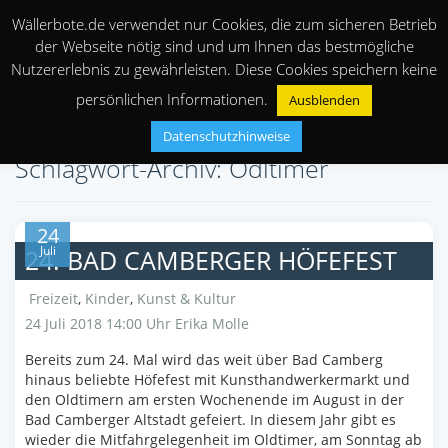
Wällerbote.de verwendet nur Cookies, die zum sicheren Betrieb
der Webseite nötig sind und um Ihnen das bestmögliche
Nutzererlebnis zu gewährleisten. Diese Cookies speichern keine
persönlichen Informationen.
Ausblenden
Datenschutzhinweise
Schlagwort-Archiv: Odltimer
24
Juli
24. BAD CAMBERGER HÖFEFEST
Freizeit
,
Kinder
,
Kunst & Kultur
24 Juli 2018 14:00 Uhr
Erika Molle
Bereits zum 24. Mal wird das weit über Bad Camberg
hinaus beliebte Höfefest mit Kunsthandwerkermarkt und
den Oldtimern am ersten Wochenende im August in der
Bad Camberger Altstadt gefeiert. In diesem Jahr gibt es
wieder die Mitfahrgelegenheit im Oldtimer, am Sonntag ab