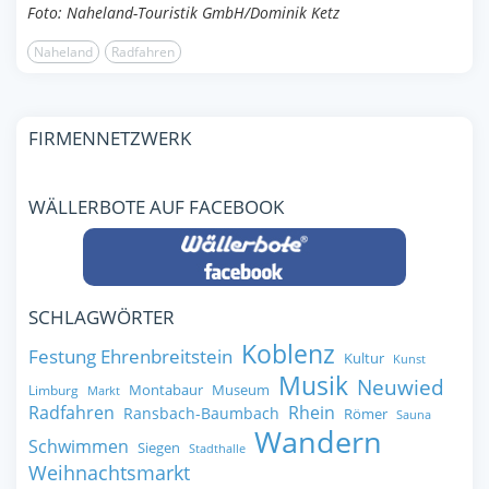
Foto: Naheland-Touristik GmbH/Dominik Ketz
Naheland
Radfahren
FIRMENNETZWERK
WÄLLERBOTE AUF FACEBOOK
SCHLAGWÖRTER
Koblenz
Festung Ehrenbreitstein
Kultur
Kunst
Musik
Neuwied
Montabaur
Museum
Limburg
Markt
Radfahren
Rhein
Ransbach-Baumbach
Römer
Sauna
Wandern
Schwimmen
Siegen
Stadthalle
Weihnachtsmarkt