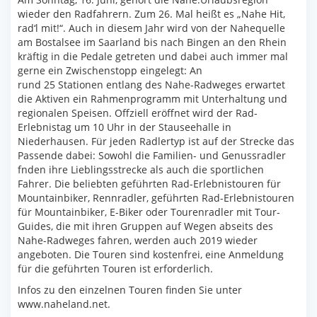
wieder den Radfahrern. Zum 26. Mal heißt es „Nahe Hit,
rad‘l mit!“. Auch in diesem Jahr wird von der Nahequelle
am Bostalsee im Saarland bis nach Bingen an den Rhein
kräftig in die Pedale getreten und dabei auch immer mal
gerne ein Zwischenstopp eingelegt: An
rund 25 Stationen entlang des Nahe-Radweges erwartet
die Aktiven ein Rahmenprogramm mit Unterhaltung und
regionalen Speisen. Offziell eröffnet wird der Rad-
Erlebnistag um 10 Uhr in der Stauseehalle in
Niederhausen. Für jeden Radlertyp ist auf der Strecke das
Passende dabei: Sowohl die Familien- und Genussradler
fnden ihre Lieblingsstrecke als auch die sportlichen
Fahrer. Die beliebten geführten Rad-Erlebnistouren für
Mountainbiker, Rennradler, geführten Rad-Erlebnistouren
für Mountainbiker, E-Biker oder Tourenradler mit Tour-
Guides, die mit ihren Gruppen auf Wegen abseits des
Nahe-Radweges fahren, werden auch 2019 wieder
angeboten. Die Touren sind kostenfrei, eine Anmeldung
für die geführten Touren ist erforderlich.
Infos zu den einzelnen Touren finden Sie unter
www.naheland.net.