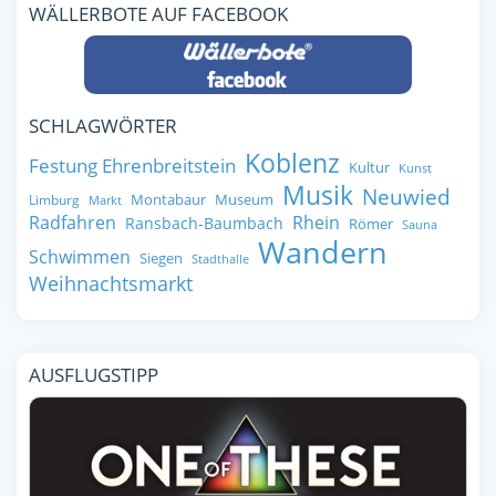
WÄLLERBOTE AUF FACEBOOK
SCHLAGWÖRTER
Koblenz
Festung Ehrenbreitstein
Kultur
Kunst
Musik
Neuwied
Montabaur
Museum
Limburg
Markt
Radfahren
Rhein
Ransbach-Baumbach
Römer
Sauna
Wandern
Schwimmen
Siegen
Stadthalle
Weihnachtsmarkt
AUSFLUGSTIPP