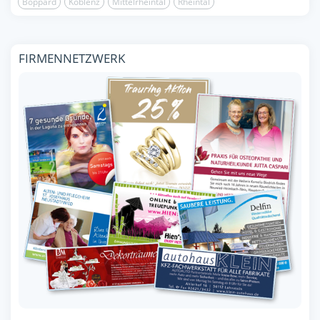
Boppard
Koblenz
Mittelrheintal
Rheintal
FIRMENNETZWERK