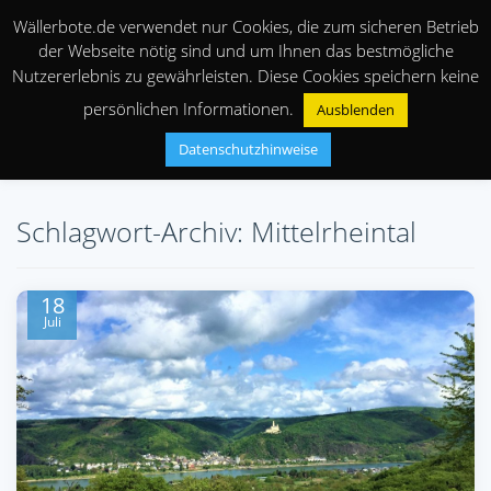
Wällerbote.de verwendet nur Cookies, die zum sicheren Betrieb
der Webseite nötig sind und um Ihnen das bestmögliche
Nutzererlebnis zu gewährleisten. Diese Cookies speichern keine
persönlichen Informationen.
Ausblenden
Datenschutzhinweise
Schlagwort-Archiv: Mittelrheintal
18
Juli