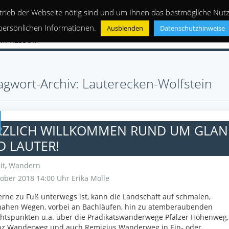
trieb der Webseite nötig sind und um Ihnen das bestmögliche Nutze
persönlichen Informationen.
Ausblenden
Datenschutzhinweise
IMPRESSUM
agwort-Archiv: Lauterecken-Wolfstein
RZLICH WILLKOMMEN RUND UM GLAN
 LAUTER!
it
,
Wandern
ober 2018 14:00 Uhr
Erika Molle
rne zu Fuß unterwegs ist, kann die Landschaft auf schmalen,
nahen Wegen, vorbei an Bachläufen, hin zu atemberaubenden
htspunkten u.a. über die Prädikatswanderwege Pfälzer Höhenweg,
nz Wanderweg und auch Remigius Wanderweg in Ein- oder