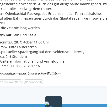
agestouren erwandern. Auch das gut ausgebaute Radwegenetz, m
 ? Glan-Blies-Radweg, dem Lautertal-
m Odenbachtal-Radweg, das Erlebnis mit der Fahrraddraisine, mi
f alten Bahngleisen quer durch das Glantal radeln kann sowie die
der
 die Zeit nie lang werden.
rn mit Leib und Seele
Sonntag, 28. Oktober 11.00 Uhr
PWV-Hütte Lauterecken
Spiritueller Spaziergang auf dem Veldenzwanderweg
(ca. 2 ½ Stunden)
Weitere Informationen und Anmeldungen
unter Tel. 06382/ 791 116
Verbandsgemeinde Lauterecken-Wolfstein
ecken-Wolfstein
Radwandern