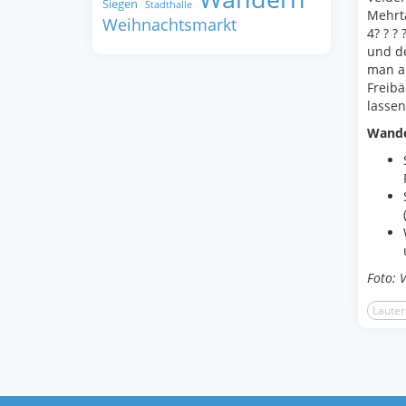
Siegen
Stadthalle
Mehrt
Weihnachtsmarkt
4? ? ?
und de
man au
Freibä
lassen
Wande
Foto: 
Lauter