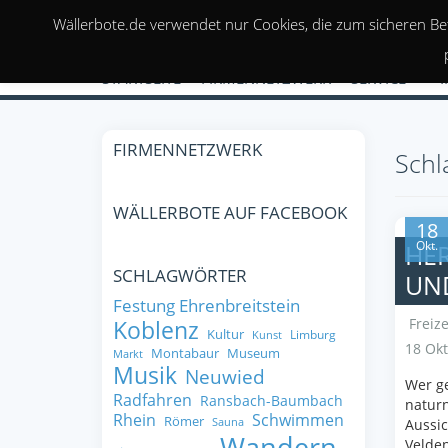
Wällerbote.de verwendet nur Cookies, die zum sicheren Be
STARTSEITE
FIRMENNETZWERK
SERVICE
FIRMENNETZWERK
Schl
WÄLLERBOTE AUF FACEBOOK
18
Okt.
HE
SCHLAGWÖRTER
UND
Festung Ehrenbreitstein
Freize
Koblenz
Kultur
Limburg
Kunst
18 Okt
Montabaur
Museum
Markt
Musik
Neuwied
Wer ge
Radfahren
Ransbach-Baumbach
natur
Rhein
Schwimmen
Römer
Sauna
Aussic
Wandern
Velde