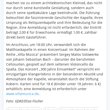
machen sie zu einem architektonischen Kleinod, das nicht
nur durch seine kunstvolle Gestaltung, sondern auch
durch seine spektakuläre Lage beeindruckt. Die Führung
beleuchtet die faszinierende Geschichte der Kapelle, ihren
Ursprung als Reliquienkapelle und ihre Bedeutung für die
Region. Eine Anmeldung ist nicht erforderlich; der Eintritt
beträgt 2,00 € für Erwachsene, ermäßigt 1,00 €, zahlbar
direkt beim Gästeführer.
Im Anschluss, um 18:00 Uhr, verwandelt sich die
Matthiaskapelle in einen Konzertsaal: Im Rahmen der
Reihe „Villa Musica“ präsentiert Sergey Malov Solowerke
von Johann Sebastian Bach – darunter die berühmten
Cellosuiten, gespielt auf dem seltenen Violoncello da
Spalla. Das Konzert „300 Jahre Einsamkeit“ verspricht ein
einzigartiges Klangerlebnis in der besonderen Akustik und
Atmosphäre der Kapelle, veranstaltet durch die Stiftung
Kobern. Karten sind für 18 € (Kinder unter 18 Jahren: 6 €)
erhältlich; eine Anmeldung ist erforderlich unter
www.villamusica.de
.
Foto: GDKE/Elisa Fischer
Festung Ehrenbreitstein
Führung
Generaldirektion Kulturelles