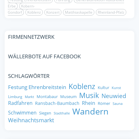
Erbe
Kobern-
Gondorf
Koblenz
Konzert
Matthiaskapelle
Rheinland-Pfalz
FIRMENNETZWERK
WÄLLERBOTE AUF FACEBOOK
SCHLAGWÖRTER
Koblenz
Festung Ehrenbreitstein
Kultur
Kunst
Musik
Neuwied
Montabaur
Museum
Limburg
Markt
Radfahren
Rhein
Ransbach-Baumbach
Römer
Sauna
Wandern
Schwimmen
Siegen
Stadthalle
Weihnachtsmarkt