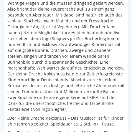
Wichtige Fragen und die müssen dringend geklärt werden.
Also bricht der kleine Feuerdrache auf, zu einem ganz
besonderen Abenteuer. Mit dabei sind natürlich auch das
schlaue Stachelschwein Matilda und der Fressdrache
Oskar (keine Angst, er ist Vegetarier). Alle Drachenfans
haben jetzt die Möglichkeit ihre Helden hautnah und live
zu erleben, denn Ingo Siegners großer Bucherfolg kommt
nun endlich und exklusiv als aufwändiges Kindermusical
auf die große Buhne. Drachen, Zwerge und Zauberer
spielen, singen und tanzen vor einem wandelbaren
Buhnenbild durch die spannende Geschichte. Eine
märchenhafte Welt wartet darauf neu entdeckt zu werden.
Der kleine Drache Kokosnuss ist die zur Zeit erfolgreichste
Kinderbuchfigur Deutschlands. Absolut zu recht, erlebt
Kokosnuss doch stets lustige und lehrreiche Abenteuer mit
seinen Freunden. Uber fünf Millionen verkaufte Bucher,
zwei Kinofilme und eine eigene Serie auf KIKA sind der
Dank für die unerschöpfliche, freche und farbenfrohe
Fantasiewelt von Ingo Siegner.
„Der kleine Drache Kokosnuss – Das Musical“ ist für Kinder
ab 4 Jahren geeignet. Spieldauer ca. 2 Std. inkl. Pause.