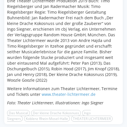
Eine Theater Lichtermeer Produktion 2019 Buch: Timo
Riegelsberger und Jan Radermacher Musik: Timo
Riegelsberger Regie: Timo Riegelsberger Gestaltung
Buhnenbild: Jan Radermacher Frei nach dem Buch „Der
kleine Drache Kokosnuss und der große Zauberer“ von
Ingo Siegner, erschienen im cbj Verlag, ein Unternehmen
der Verlagsgruppe Random House GmbH, München. Das
Theater Lichtermeer wurde 2013 von Andre Hajda und
Timo Riegelsberger in Itzehoe gegründet und erschafft
seither Musicalerlebnisse für die ganze Familie. Bisher
wurden folgende Stucke produziert und insgesamt weit
über eintausend Mal aufgeführt: Peter Pan (2013), Das
Dschungelbuch (2015), Robin Hood (2017), Jim Knopf (2018),
Jan und Henry (2018), Der kleine Drache Kokosnuss (2019),
Woozle Goozle (2022)
Weitere Informationen zum Theater Lichtermeer, Termine
und Tickets unter
www.theater-lichtermeer.de
Foto: Theater Lichtermeer,
Illustrationen: Ingo Siegner
Das Musical
Der kleine Drache Kokosnuss
Ingo
Siegners
Koblenz Rhein-Mosel-Halle
THEATER LICHTERMEER