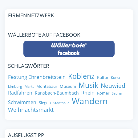
FIRMENNETZWERK
WÄLLERBOTE AUF FACEBOOK
SCHLAGWÖRTER
Koblenz
Festung Ehrenbreitstein
Kultur
Kunst
Musik
Neuwied
Montabaur
Museum
Limburg
Markt
Radfahren
Rhein
Ransbach-Baumbach
Römer
Sauna
Wandern
Schwimmen
Siegen
Stadthalle
Weihnachtsmarkt
AUSFLUGSTIPP