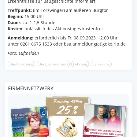
Erkenntnisse zur Baugeschichte informiert.
Treffpunkt:
(Im Torzwinger) am äußeren Burgtor
Beginn:
15.00 Uhr
Dauer:
ca. 1-1,5 Stunde
Kosten:
anlässlich des Aktionstages kostenfrei
Anmeldung:
erforderlich bis Fr, 08.09.2023, 12.00 Uhr
unter 0261 6675 1533 oder bsa.anmeldung(at)gdke.rlp.de
Foto: Lufthelden
Bauforschung
Burg Schwalbach
Führung
Sanierung
FIRMENNETZWERK