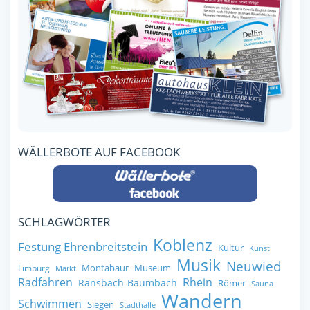
WÄLLERBOTE AUF FACEBOOK
SCHLAGWÖRTER
Koblenz
Festung Ehrenbreitstein
Kultur
Kunst
Musik
Neuwied
Montabaur
Museum
Limburg
Markt
Radfahren
Rhein
Ransbach-Baumbach
Römer
Sauna
Wandern
Schwimmen
Siegen
Stadthalle