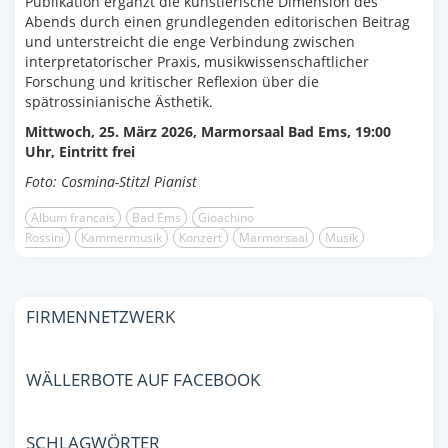
Publikation ergänzt die künstlerische Dimension des
Abends durch einen grundlegenden editorischen Beitrag
und unterstreicht die enge Verbindung zwischen
interpretatorischer Praxis, musikwissenschaftlicher
Forschung und kritischer Reflexion über die
spätrossinianische Ästhetik.
Mittwoch, 25. März 2026, Marmorsaal Bad Ems, 19:00
Uhr, Eintritt
frei
Foto: Cosmina-Stitzl Pianist
Album francais
Bad Ems
Gioachino
Rossini
Kammermusik
Konzert
Marmorsaal
Musik
FIRMENNETZWERK
WÄLLERBOTE AUF FACEBOOK
SCHLAGWÖRTER