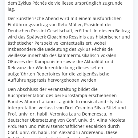
dem Zyklus Péchés de vieillesse ursprünglich zugrunde
lag.
Der künstlerische Abend wird mit einem ausführlichen
Einführungsvortrag von Reto Müller, Präsident der
Deutschen Rossini Gesellschaft, eröffnet. In diesem Beitrag
wird das Spätwerk Gioachino Rossinis aus historischer und
ästhetischer Perspektive kontextualisiert, wobei
insbesondere die Bedeutung des Zyklus Péchés de
vieillesse innerhalb des kammermusikalisch-vokalen
OEuvres des Komponisten sowie die Aktualität und
Relevanz der Wiederentdeckung dieses selten
aufgeführten Repertoires für die zeitgenössische
Aufführungspraxis hervorgehoben werden.
Den Abschluss der Veranstaltung bildet die
Buchpräsentation des bei Eurostampa erschienenen
Bandes Album Italiano – a guide to musical and stylistic
interpretation, verfasst von Drd. Cosmina Silvia Stitzl und
Prof. univ. dr. habil. Veronica Laura Demenescu, in
deutscher Übersetzung von Conf. univ. dr. Alina Nicoleta
P?durean und mit wissenschaftlicher Redaktion durch
Conf. univ. dr. habil. Ion Alexandru Ardereanu. Diese