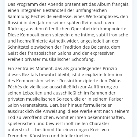
Das Programm des Abends präsentiert das Album français,
einen integralen Bestandteil der umfangreichen
Sammlung Péchés de vieillesse, eines Werkkomplexes, den
Rossini in den Jahren seiner späten Reife nach dem
Rückzug aus dem öffentlichen Opernbetrieb komponierte.
Diese Kompositionen spiegeln eine intime, subtil ironische
und hochraffinierte Ästhetik wider, angesiedelt an der
Schnittstelle zwischen der Tradition des Belcanto, dem
Geist des französischen Salons und der expressiven
Freiheit privater musikalischer Schöpfung.
Ein zentrales Moment, das als grundlegendes Prinzip
dieses Rezitals bewahrt bleibt, ist die explizite Intention
des Komponisten selbst: Rossini konzipierte den Zyklus
Péchés de vieillesse ausschließlich zur Aufführung zu
seinen Lebzeiten und ausschließlich im Rahmen der
privaten musikalischen Soireen, die er in seinem Pariser
Salon veranstaltete. Darüber hinaus formulierte er
ausdrücklich die Anweisung, diese Werke erst nach seinem
Tod zu veröffentlichen, womit er ihren bekenntnishaften,
spielerischen und bewusst inoffiziellen Charakter
unterstrich – bestimmt für einen engen Kreis von
Freunden, Künstlern und Intellektuellen.