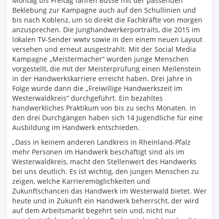
Montag bis Freitag fahren Busse mit der passenden
Beklebung zur Kampagne auch auf den Schullinien und
bis nach Koblenz, um so direkt die Fachkräfte von morgen
anzusprechen. Die Junghandwerkerportraits, die 2015 im
lokalen TV-Sender wwtv sowie in den einem neuen Layout
versehen und erneut ausgestrahlt. Mit der Social Media
Kampagne „Meistermacher“ wurden junge Menschen
vorgestellt, die mit der Meisterprüfung einen Meilenstein
in der Handwerkskarriere erreicht haben. Drei Jahre in
Folge wurde dann die „Freiwillige Handwerkszeit im
Westerwaldkreis“ durchgeführt. Ein bezahltes
handwerkliches Praktikum von bis zu sechs Monaten. In
den drei Durchgängen haben sich 14 Jugendliche für eine
Ausbildung im Handwerk entschieden.
„Dass in keinem anderen Landkreis in Rheinland-Pfalz
mehr Personen im Handwerk beschäftigt sind als im
Westerwaldkreis, macht den Stellenwert des Handwerks
bei uns deutlich. Es ist wichtig, den jungen Menschen zu
zeigen, welche Karrieremöglichkeiten und
Zukunftschancen das Handwerk im Westerwald bietet. Wer
heute und in Zukunft ein Handwerk beherrscht, der wird
auf dem Arbeitsmarkt begehrt sein und, nicht nur