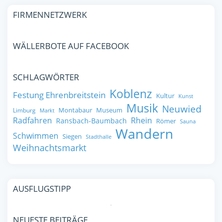
FIRMENNETZWERK
WÄLLERBOTE AUF FACEBOOK
SCHLAGWÖRTER
Koblenz
Festung Ehrenbreitstein
Kultur
Kunst
Musik
Neuwied
Montabaur
Museum
Limburg
Markt
Radfahren
Rhein
Ransbach-Baumbach
Römer
Sauna
Wandern
Schwimmen
Siegen
Stadthalle
Weihnachtsmarkt
AUSFLUGSTIPP
NEUESTE BEITRÄGE