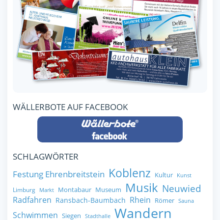
WÄLLERBOTE AUF FACEBOOK
SCHLAGWÖRTER
Koblenz
Festung Ehrenbreitstein
Kultur
Kunst
Musik
Neuwied
Montabaur
Museum
Limburg
Markt
Radfahren
Rhein
Ransbach-Baumbach
Römer
Sauna
Wandern
Schwimmen
Siegen
Stadthalle