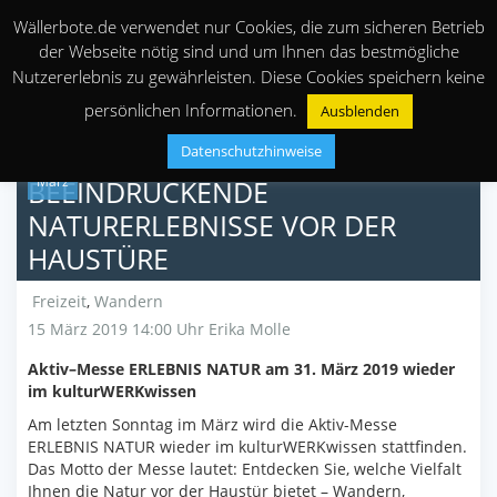
Wällerbote.de verwendet nur Cookies, die zum sicheren Betrieb
der Webseite nötig sind und um Ihnen das bestmögliche
Nutzererlebnis zu gewährleisten. Diese Cookies speichern keine
persönlichen Informationen.
Ausblenden
Datenschutzhinweise
15
März
BEEINDRUCKENDE
NATURERLEBNISSE VOR DER
HAUSTÜRE
Freizeit
,
Wandern
15 März 2019 14:00 Uhr
Erika Molle
Aktiv–Messe ERLEBNIS NATUR am 31. März 2019 wieder
im kulturWERKwissen
Am letzten Sonntag im März wird die Aktiv-Messe
ERLEBNIS NATUR wieder im kulturWERKwissen stattfinden.
Das Motto der Messe lautet: Entdecken Sie, welche Vielfalt
Ihnen die Natur vor der Haustür bietet – Wandern,