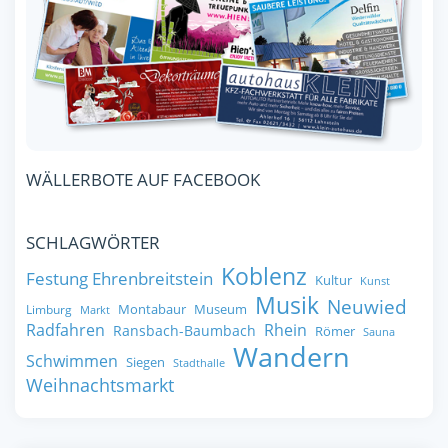
WÄLLERBOTE AUF FACEBOOK
SCHLAGWÖRTER
Koblenz
Festung Ehrenbreitstein
Kultur
Kunst
Musik
Neuwied
Montabaur
Museum
Limburg
Markt
Radfahren
Rhein
Ransbach-Baumbach
Römer
Sauna
Wandern
Schwimmen
Siegen
Stadthalle
Weihnachtsmarkt