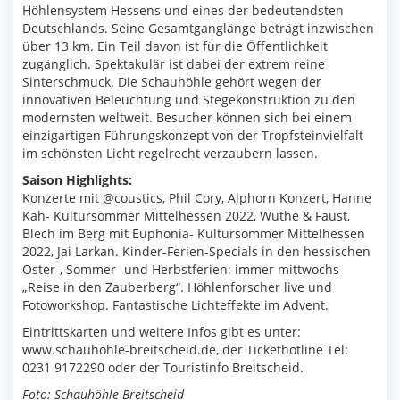
Höhlensystem Hessens und eines der bedeutendsten
Deutschlands. Seine Gesamtganglänge beträgt inzwischen
über 13 km. Ein Teil davon ist für die Öffentlichkeit
zugänglich. Spektakulär ist dabei der extrem reine
Sinterschmuck. Die Schauhöhle gehört wegen der
innovativen Beleuchtung und Stegekonstruktion zu den
modernsten weltweit. Besucher können sich bei einem
einzigartigen Führungskonzept von der Tropfsteinvielfalt
im schönsten Licht regelrecht verzaubern lassen.
Saison Highlights:
Konzerte mit @coustics, Phil Cory, Alphorn Konzert, Hanne
Kah- Kultursommer Mittelhessen 2022, Wuthe & Faust,
Blech im Berg mit Euphonia- Kultursommer Mittelhessen
2022, Jai Larkan. Kinder-Ferien-Specials in den hessischen
Oster-, Sommer- und Herbstferien: immer mittwochs
„Reise in den Zauberberg“. Höhlenforscher live und
Fotoworkshop. Fantastische Lichteffekte im Advent.
Eintrittskarten und weitere Infos gibt es unter:
www.schauhöhle-breitscheid.de, der Tickethotline Tel:
0231 9172290 oder der Touristinfo Breitscheid.
Foto: Schauhöhle Breitscheid