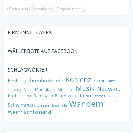
Breitscheid
Schauhöhle
Tropfsteinhöhle
FIRMENNETZWERK
WÄLLERBOTE AUF FACEBOOK
SCHLAGWÖRTER
Koblenz
Festung Ehrenbreitstein
Kultur
Kunst
Musik
Neuwied
Montabaur
Museum
Limburg
Markt
Radfahren
Rhein
Ransbach-Baumbach
Römer
Sauna
Wandern
Schwimmen
Siegen
Stadthalle
Weihnachtsmarkt