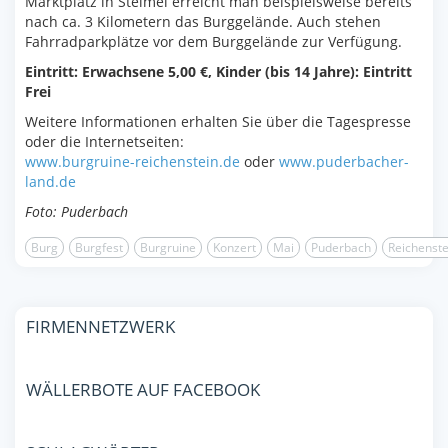
Marktplatz in Steimel erreicht man beispielsweise bereits
nach ca. 3 Kilometern das Burggelände. Auch stehen
Fahrradparkplätze vor dem Burggelände zur Verfügung.
Eintritt: Erwachsene 5,00 €, Kinder (bis 14 Jahre): Eintritt
Frei
Weitere Informationen erhalten Sie über die Tagespresse
oder die Internetseiten:
www.burgruine-reichenstein.de
oder
www.puderbacher-
land.de
Foto: Puderbach
Burg
Burgfest
Burgruine
Konzert
Mai
Puderbach
Reichenste
FIRMENNETZWERK
WÄLLERBOTE AUF FACEBOOK