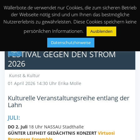
Wällerbote.de verwendet nur Cookies, die zum sicheren Betrieb
der Webseite nötig sind und um Ihnen das bestmögliche
Nutzererlebnis zu gewährleisten. Diese Cookies speichern keine
persönlichen Informationen.
Ausblenden
Datenschutzhinweise
01
Apr.
FESTIVAL GEGEN DEN STROM
2026
Kunst & Kultur
01 April 2026 14:30 Uhr
Erika Molle
Kulturelle Veranstaltungsreihe entlang der
Lahn
JULI:
DO 2. Juli
18 Uhr NASSAU Stadthalle
GÜNTER LEIFHEIT GEDÄCHTNIS KONZERT
Virtuosi
Brunenses Ensemble