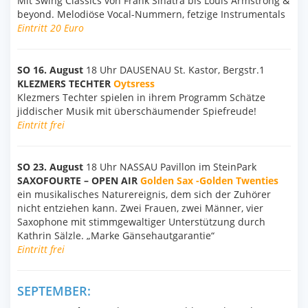
Mit Swing Classics von Frank Sinatra bis Louis Armstrong &
beyond. Melodiöse Vocal-Nummern, fetzige Instrumentals
Eintritt 20 Euro
SO 16. August
18 Uhr DAUSENAU St. Kastor, Bergstr.1
KLEZMERS TECHTER
Oytsress
Klezmers Techter spielen in ihrem Programm Schätze
jiddischer Musik mit überschäumender Spiefreude!
Eintritt frei
SO 23. August
18 Uhr NASSAU Pavillon im SteinPark
SAXOFOURTE – OPEN AIR
Golden Sax -Golden Twenties
ein musikalisches Naturereignis, dem sich der Zuhörer
nicht entziehen kann. Zwei Frauen, zwei Männer, vier
Saxophone mit stimmgewaltiger Unterstützung durch
Kathrin Sälzle. „Marke Gänsehautgarantie“
Eintritt frei
SEPTEMBER: