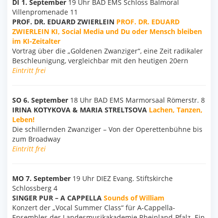
DI 1. September
19 Uhr BAD EMS Schloss Balmoral
Villenpromenade 11
PROF. DR. EDUARD ZWIERLEIN
PROF. DR. EDUARD
ZWIERLEIN KI, Social Media und Du oder Mensch bleiben
im KI-Zeitalter
Vortrag über die „Goldenen Zwanziger“, eine Zeit radikaler
Beschleunigung, vergleichbar mit den heutigen 20ern
Eintritt frei
SO 6. September
18 Uhr BAD EMS Marmorsaal Römerstr. 8
IRINA KOTYKOVA & MARIA STRELTSOVA
Lachen, Tanzen,
Leben!
Die schillernden Zwanziger – Von der Operettenbühne bis
zum Broadway
Eintritt frei
MO 7. September
19 Uhr DIEZ Evang. Stiftskirche
Schlossberg 4
SINGER PUR – A CAPPELLA
Sounds of William
Konzert der „Vocal Summer Class“ für A-Cappella-
Ensembles der Landesmusikakademie Rheinland-Pfalz. Ein