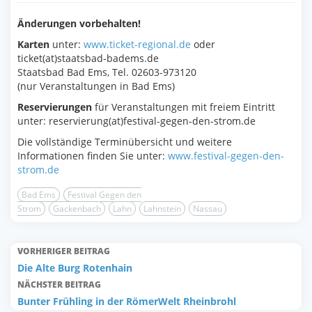
Änderungen vorbehalten!
Karten
unter:
www.ticket-regional.de
oder
ticket(at)staatsbad-badems.de
Staatsbad Bad Ems, Tel. 02603-973120
(nur Veranstaltungen in Bad Ems)
Reservierungen
für Veranstaltungen mit freiem Eintritt
unter: reservierung(at)festival-gegen-den-strom.de
Die vollständige Terminübersicht und weitere
Informationen finden Sie unter:
www.festival-gegen-den-
strom.de
Bad Ems
Festival Gegen den
Strom
Gackenbach
Lahn
Lahnstein
Nassau
VORHERIGER BEITRAG
Die Alte Burg Rotenhain
NÄCHSTER BEITRAG
Bunter Frühling in der RömerWelt Rheinbrohl