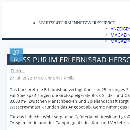
STARTSEITE
FIRMENNETZWERK
SERVICE
ANZEIGE
MAGAZIN
MAGAZIN
27
SPASS PUR IM ERLEBNISBAD HERSC
Juli
Freizeit
27 Juli 2022 14:00 Uhr
Erika Molle
Das barrierefreie Erlebnisbad verfügt über ein 25 m langes
Für Spielspaß sorgen die Großspielgeräte Rock-SLider und Ok
8.000 m². Zwischen Planschbecken und Spiellandschaft sorgt 
Wassergymnastik runden das Angebot ab. Gerne nimmt das F
Für das leibliche Wohl sorgt eine Cafeteria mit Kiosk und gr
Ortsgemeinde und der Campingplatz des Kur- und Verkehrsv