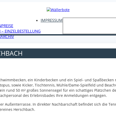
IMPRESSUM
NPREISE
 – EINZELBESTELLUNG
ARCHIV
HBACH
 Schwimmbecken, ein Kinderbecken und ein Spiel- und Spaßbecken 
topus, sowie Kicker, Tischtennis, Mühle/Dame-Spielfeld und Beachv
ein rund 50 m² großes Sonnensegel für ein schattiges Plätzchen 
achpersonal des Erlebnisbades Ihre Anmeldungen entgegen.
oßer Außenterrasse. In direkter Nachbarschaft befindet sich die Te
ereines Herschbach.