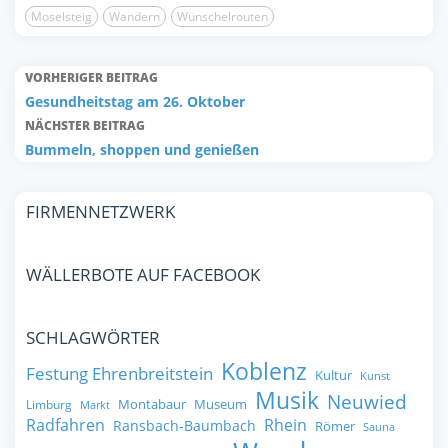
Moselsteig
Wandern
Wünschelrouten
VORHERIGER BEITRAG
Gesundheitstag am 26. Oktober
NÄCHSTER BEITRAG
Bummeln, shoppen und genießen
FIRMENNETZWERK
WÄLLERBOTE AUF FACEBOOK
SCHLAGWÖRTER
Koblenz
Festung Ehrenbreitstein
Kultur
Kunst
Musik
Neuwied
Montabaur
Museum
Limburg
Markt
Radfahren
Rhein
Ransbach-Baumbach
Römer
Sauna