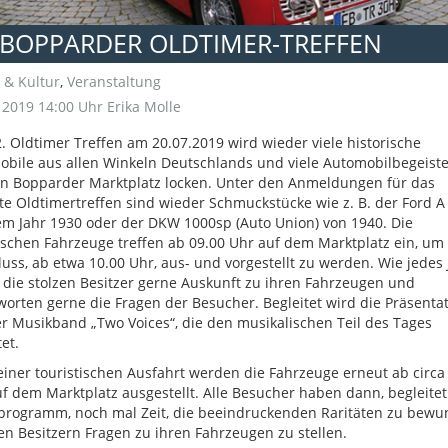
 BOPPARDER OLDTIMER-TREFFEN
 & Kultur
,
Veranstaltung
i 2019 14:00 Uhr
Erika Molle
. Oldtimer Treffen am 20.07.2019 wird wieder viele historische
bile aus allen Winkeln Deutschlands und viele Automobilbegeiste
n Bopparder Marktplatz locken. Unter den Anmeldungen für das
te Oldtimertreffen sind wieder Schmuckstücke wie z. B. der Ford A
m Jahr 1930 oder der DKW 1000sp (Auto Union) von 1940. Die
ischen Fahrzeuge treffen ab 09.00 Uhr auf dem Marktplatz ein, um
uss, ab etwa 10.00 Uhr, aus- und vorgestellt zu werden. Wie jedes 
die stolzen Besitzer gerne Auskunft zu ihren Fahrzeugen und
orten gerne die Fragen der Besucher. Begleitet wird die Präsenta
r Musikband „Two Voices“, die den musikalischen Teil des Tages
et.
iner touristischen Ausfahrt werden die Fahrzeuge erneut ab circa
f dem Marktplatz ausgestellt. Alle Besucher haben dann, begleite
programm, noch mal Zeit, die beeindruckenden Raritäten zu bewu
n Besitzern Fragen zu ihren Fahrzeugen zu stellen.