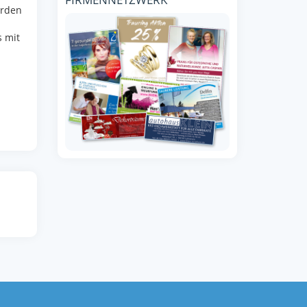
erden
s mit