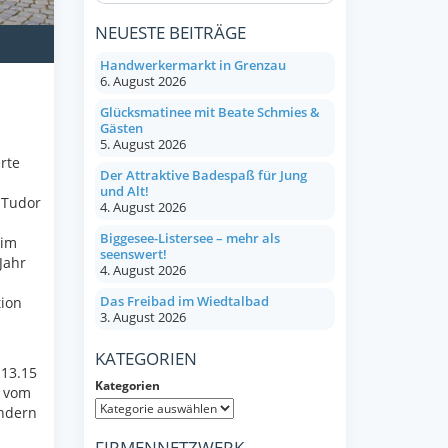
NEUESTE BEITRÄGE
Handwerkermarkt in Grenzau
6. August 2026
Glücksmatinee mit Beate Schmies &
Gästen
5. August 2026
rte
Der Attraktive Badespaß für Jung
und Alt!
 Tudor
4. August 2026
Biggesee-Listersee – mehr als
 im
seenswert!
Jahr
4. August 2026
Das Freibad im Wiedtalbad
tion
3. August 2026
KATEGORIEN
 13.15
Kategorien
t vom
ndern
FIRMENNETZWERK