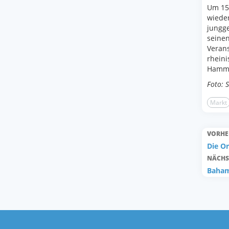
Um 15.
wieder
jungge
seine
Verans
rheini
Hamm 
Foto: 
Markt
VORHE
Die Or
NÄCHS
Bahama