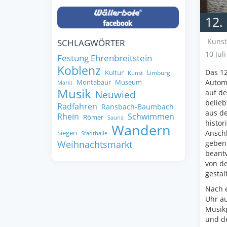
12.
Kunst
SCHLAGWÖRTER
10 Jul
Festung Ehrenbreitstein
Koblenz
Das 12
Kultur
Limburg
Kunst
Automo
Montabaur
Museum
Markt
Musik
auf de
Neuwied
belieb
Radfahren
Ransbach-Baumbach
aus de
Rhein
Schwimmen
Römer
Sauna
histor
Wandern
Anschl
Siegen
Stadthalle
geben 
Weihnachtsmarkt
beantw
von de
gestalt
Nach e
Uhr au
Musik
und de