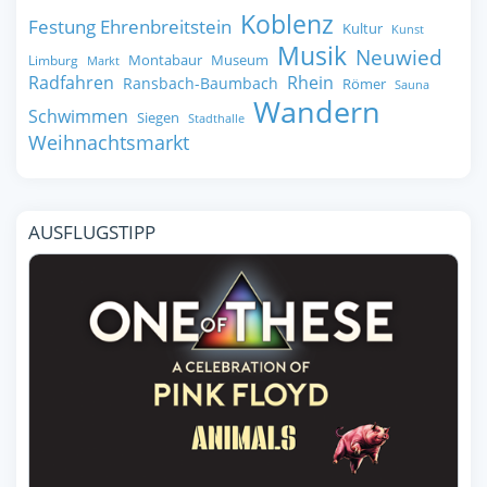
Koblenz
Festung Ehrenbreitstein
Kultur
Kunst
Musik
Neuwied
Montabaur
Museum
Limburg
Markt
Radfahren
Rhein
Ransbach-Baumbach
Römer
Sauna
Wandern
Schwimmen
Siegen
Stadthalle
Weihnachtsmarkt
AUSFLUGSTIPP