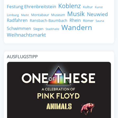
Koblenz
Festung Ehrenbreitstein
Kultur
Kunst
Musik
Neuwied
Montabaur
Museum
Limburg
Markt
Radfahren
Rhein
Ransbach-Baumbach
Römer
Sauna
Wandern
Schwimmen
Siegen
Stadthalle
Weihnachtsmarkt
AUSFLUGSTIPP