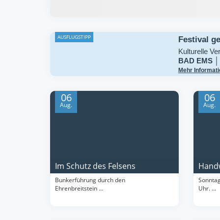
AUSFLUGSTIPP
Festival g
Kulturelle Ve
BAD EMS │
Mehr Informati
06
06
Aug.
Aug.
Im Schutz des Felsens
Handw
Bunkerführung durch den
Sonntag
Ehrenbreitstein …
Uhr. …