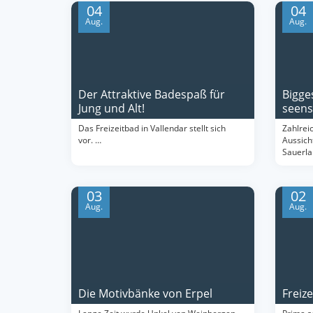
04
04
Aug.
Aug.
Der Attraktive Badespaß für
Bigge
Jung und Alt!
seens
Das Freizeitbad in Vallendar stellt sich
Zahlreic
vor. …
Aussich
Sauerl
03
02
Aug.
Aug.
Die Motivbänke von Erpel
Freiz