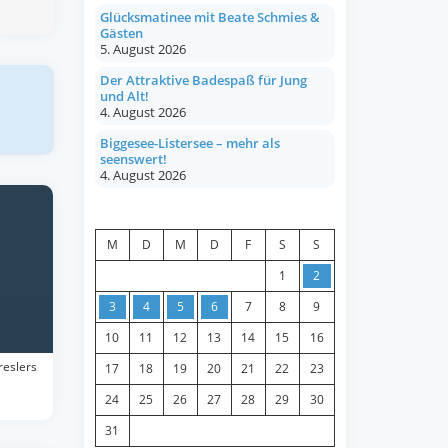
Glücksmatinee mit Beate Schmies &
Gästen
5. August 2026
Der Attraktive Badespaß für Jung
und Alt!
4. August 2026
Biggesee-Listersee – mehr als
seenswert!
4. August 2026
AUGUST 2026
M
D
M
D
F
S
S
1
2
3
4
5
6
7
8
9
10
11
12
13
14
15
16
reslers
17
18
19
20
21
22
23
24
25
26
27
28
29
30
31