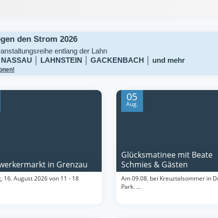
egen den Strom 2026
ranstaltungsreihe entlang der Lahn
 NASSAU │ LAHNSTEIN │ GACKENBACH │ und mehr
onen!
05
Aug.
Glücksmatinee mit Beate
erkermarkt in Grenzau
Schmies & Gästen
, 16. August 2026 von 11 - 18
Am 09.08. bei Kreuztalsommer in D
Park. …