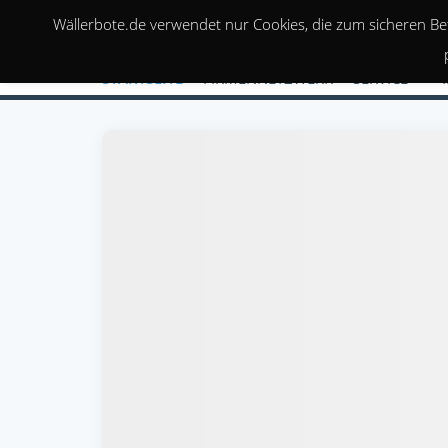
Wällerbote.de verwendet nur Cookies, die zum sicheren Be
STARTSEITE
FIRMENNETZWERK
SERVICE