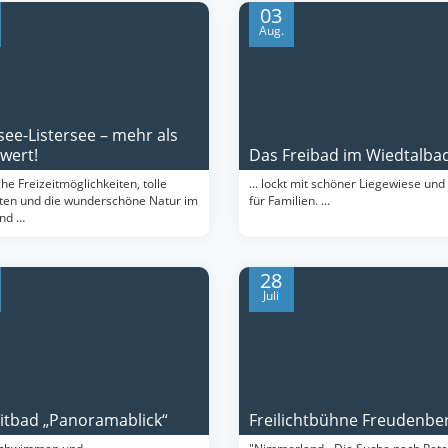
03
Aug.
see-Listersee – mehr als
wert!
Das Freibad im Wiedtalba
he Freizeitmöglichkeiten, tolle
... lockt mit schöner Liegewiese und 
ten und die wunderschöne Natur im
für Familien. …
and …
28
Juli
eitbad „Panoramablick“
Freilichtbühne Freudenbe