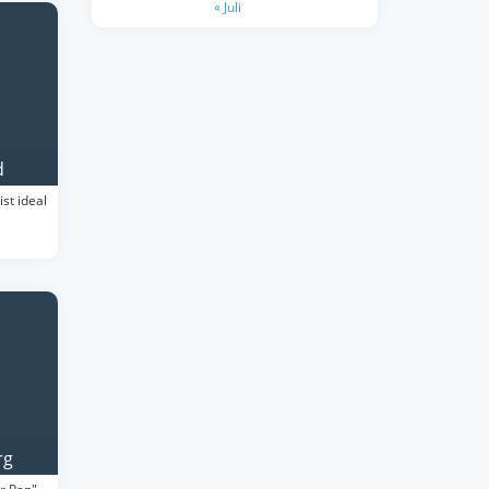
« Juli
d
ist ideal
rg