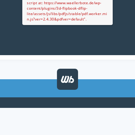
script at: https://www.waellerbote.de/wp-
content/plugins/3d-flipbook-dflip-
lite/assets/js/libs/pdfjs/stable/pdf.worker.mi
n.js?ver=2.4.30&pdfver=default".