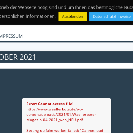
trieb der Webseite nötig sind und um Ihnen das bestmögliche Nutze
persönlichen Informationen.
Ausblenden
Datenschutzhinweise
IMPRESSUM
OBER 2021
Error: Cannot access file!
https://www.waellerbote.de/wp-
content/uploads/2021/01/Waellerbote-
Magazin-04-2021_web_NEU.pdf
Setting up fake worker failed: "Cannot load