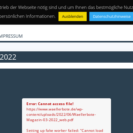
trieb der Webseite nötig sind und um Ihnen das bestmögliche Nutze
persönlichen Informationen.
Ausblenden
Datenschutzhinweise
IMPRESSUM
2022
Error: Cannot access file!
https://www.waellerbote.de/wp-
content/uploads/2022/06/Waellerbote-
Magazin-03-2022_web.pdf
Setting up fake worker failed: "Cannot load