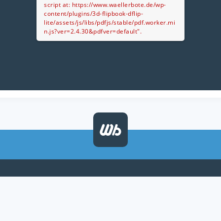
script at: https://www.waellerbote.de/wp-
content/plugins/3d-flipbook-dflip-
lite/assets/js/libs/pdfjs/stable/pdf.worker.mi
n.js?ver=2.4.30&pdfver=default".